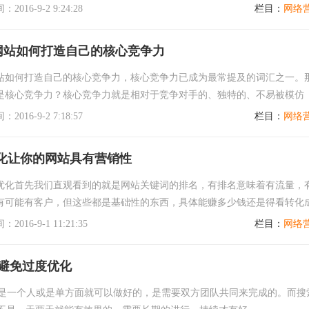
指网站建设时网站结构及页面相关性优化，之...
016-9-2 9:24:28
栏目：
网络
网站如何打造自己的核心竞争力
站如何打造自己的核心竞争力，核心竞争力已成为最常提及的词汇之一。
是核心竞争力？核心竞争力就是相对于竞争对手的、独特的、不易被模仿
能够为公司产生价值的核心能力和优势资源。
016-9-2 7:18:57
栏目：
网络
优化让你的网站具有营销性
优化首先我们直观看到的就是网站关键词的排名，有排名意味着有流量，
有可能有客户，但这些都是基础性的东西，具体能赚多少钱还是得看转化
功率，今天企业网站建设专家优内网络跟大家...
016-9-1 11:21:35
栏目：
网络
避免过度优化
是一个人或是单方面就可以做好的，是需要双方团队共同来完成的。而搜