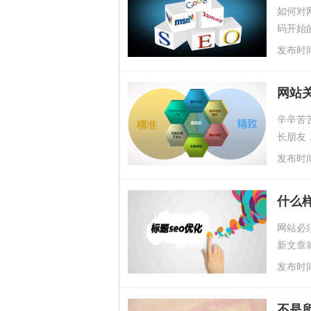
如何对
码开始
影响搜
发布时间：2
网站
辛辛苦
长朋友
不管了
发布时间：2
什么
网站必
新文章
章更新
发布时间：2
不是