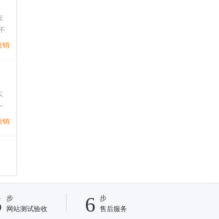
友
不
营销
实
一
营销
5
6
步
步
网站测试验收
售后服务