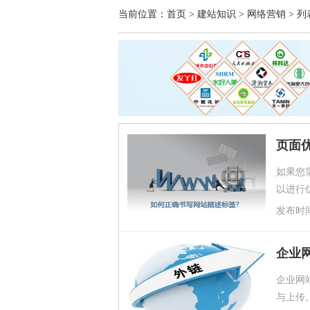
当前位置：
首页
>
建站知识
>
网络营销
> 列
页面
如果您
以进行
己可以
发布时间：2
企业
企业网
与上传