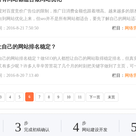
度对百度竞价广告位的限制，推广日消费金额也跟着增高。越来越多的朋
向到网站优化上来，但seo并不是所有网站都适合，要先了解自己的网站适
网站优化，不要病急乱投医。
016-8-21 7:50:50
栏目：
网络
让自己的网站排名稳定？
自己的网站排名稳定？做SEO的人都想让自己的网站取得稳定排名，但真
又有多少呢？许多人辛辛苦苦花了几个月的时刻把关键字做到了主页，可
乃至有的半个月一个星期排行就不见了，这是...
016-8-20 7:13:40
栏目：
网络
6
3
4
5
7
8
9
10
11
下一页
末页
3
4
步
步
完成初稿确认
网站建设开发