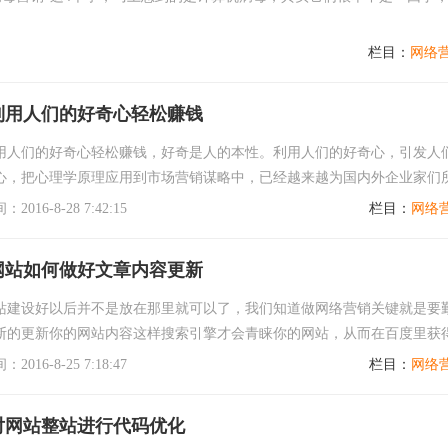
栏目：
网络
利用人们的好奇心轻松赚钱
用人们的好奇心轻松赚钱，好奇是人的本性。利用人们的好奇心，引发人
心，把心理学原理应用到市场营销谋略中，已经越来越为国内外企业家们
016-8-28 7:42:15
栏目：
网络
网站如何做好文章内容更新
站建设好以后并不是放在那里就可以了，我们知道做网络营销关键就是要
断的更新你的网站内容这样搜索引擎才会青睐你的网站，从而在百度里获
名，但这里优内网络沿途资讯要提醒广大用户...
016-8-25 7:18:47
栏目：
网络
对网站整站进行代码优化