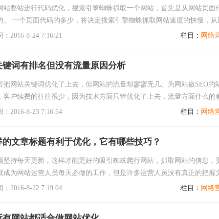
网站整站进行代码优化，搜索引擎蜘蛛抓取一个网站，首先是从网站页面
的。 一个页面代码的多少，将决定搜索引擎蜘蛛抓取网站速度的快慢，从
索引擎蜘蛛对于网站内容收录的进度！
016-8-24 7:16:21
栏目：
网络
关键词有排名但没有流量原因分析
苦把网站关键词优化了上去，但网站的流量却寥寥无几。为网站做SEO的
，客户续费的往往很少，因为技术方面只管优化了上去，流量方面什么的
。一个网站如果只有排名没有流量就好比一个...
016-8-23 7:16:54
栏目：
网络
样的文章标题有利于优化，它有哪些技巧？
须坚持每天更新，这样才能更好的吸引蜘蛛爬行网站，抓取网站的信息，
就成为网站运营人员每天必做的工作，但是许多运营人员没有真正的把握
的方法，结果更新的文章不仅没有优化的作用...
016-8-22 7:19:04
栏目：
网络
所有网站都适合做网站优化