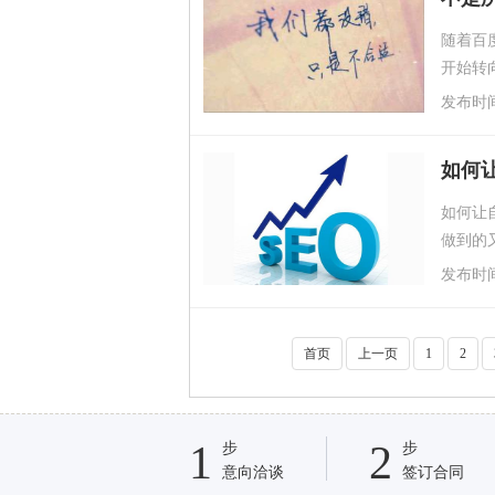
随着百
开始转
适合做
发布时间：2
如何
如何让
做到的
两个月
发布时间：2
首页
上一页
1
2
1
2
步
步
意向洽谈
签订合同