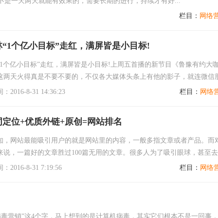
不是一天两天就能有效果的，需要长期的进行，持续才有好...
栏目：
网络
“1个亿小目标”走红，满屏皆是小目标!
“1个亿小目标”走红，满屏皆是小目标!上周五首播的新节目《鲁豫有约大
这两天火得真是不要不要的，不仅各大媒体头条上有他的影子，就连微信
已被他“承包”。
016-8-31 14:36:23
栏目：
网络
词定位+优质外链+原创=网站排名
知，网站最能吸引用户的就是网站里的内容，一般多指文章或者产品。而
来说，一篇好的文章胜过100篇无用的文章。很多人为了吸引眼球，甚至
原创，其实这些都是浮云。
016-8-31 7:19:56
栏目：
网络
病毒营销”这4个字，马上想到的是计算机病毒，其实它们根本不是一回事