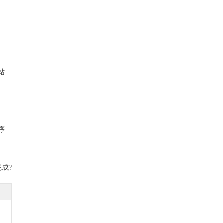
站
序
成?