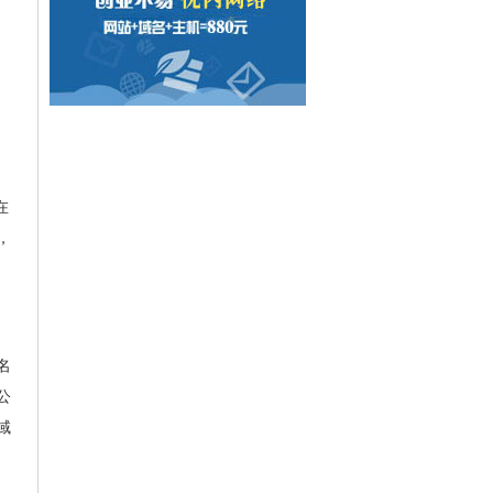
在
，
名
公
域