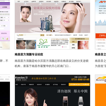
南昌苗方清颜专业祛痘
南昌音
牌，不
南昌苗方清颜是哈尔滨苗方清颜总部在南昌设立的分支连锁
南昌音之
机构，座落于南昌市最繁华的天心区南门口...
为首批"